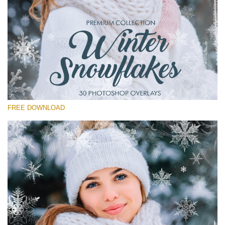
Kérlek, válassz
Free Winter Overlay #13
Small 800*533px
Winter Snowflakes
(30 Overlays)
FREE DOWNLOAD
Large 6000*4000px
Bokeh Collection (650 Overlays)
Large 6000*4000px
Entire Collection
(1783 Overlays)
Large 6000*4000px