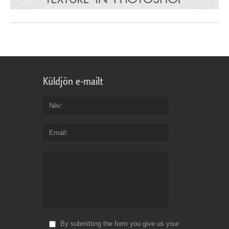
Küldjön e-mailt
Név
Email
By submitting the form you give us your