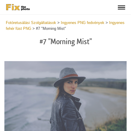
Fotóretusálási Szolgáltatások
>
Ingyenes PNG fedvények
>
Ingyenes
fehér füst PNG
>
#7 "Morning Mist"
#7 "Morning Mist"
Do
Fr
PN