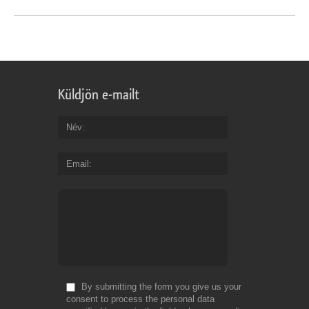
Küldjön e-mailt
Név
Email
By submitting the form you give us your
consent to process the personal data