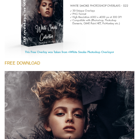
(1783 Overlays)
Large 6000*4000px
Ingyenes letöltés
FREE DOWNLOAD