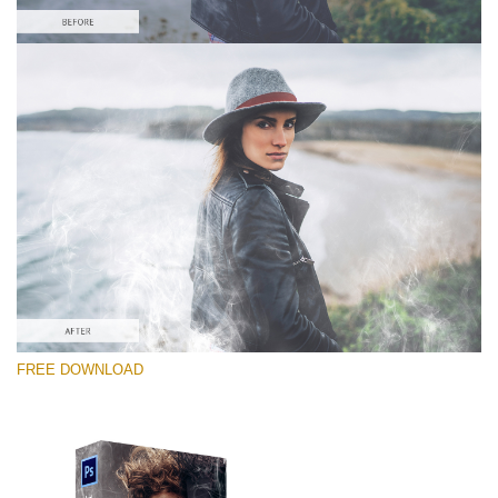
Kérlek, válassz
Free PNG Overlay #7
Small 800*533px
White Smoke
(30 Overlays)
Large 6000*4000px
FREE DOWNLOAD
Fairy Tale (344 Overlays)
Large 6000*4000px
Entire Collection