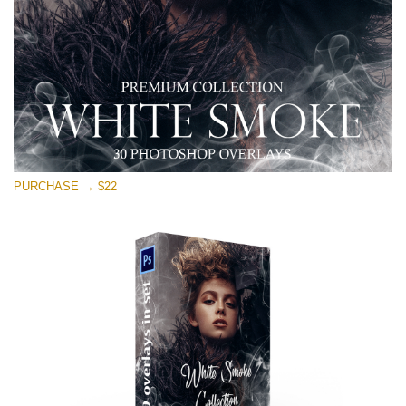
Ingyenes letöltés
PURCHASE → $22