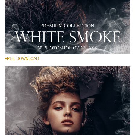
Kérlek, válassz
Free PNG Overlay #23
Small 800*533px
White Smoke
(30 Overlays)
FREE DOWNLOAD
Large 6000*4000px
Luxury Wedding
(373 Overlays)
Large 6000*4000px
Entire Collection
(1783 Overlays)
Large 6000*4000px