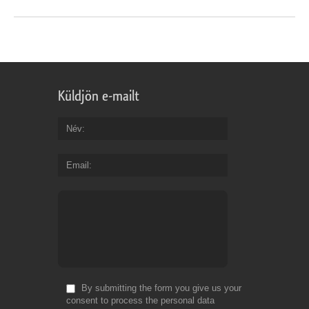
Küldjön e-mailt
Név
Email
By submitting the form you give us your
consent to process the personal data