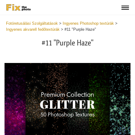
Fotóretusálási Szolgáltatások
>
Ingyenes Photoshop textúrák
>
Ingyenes akvarell fedőtextúrák
>
#11 "Purple Haze"
#11 "Purple Haze"
Do
Fr
Ov