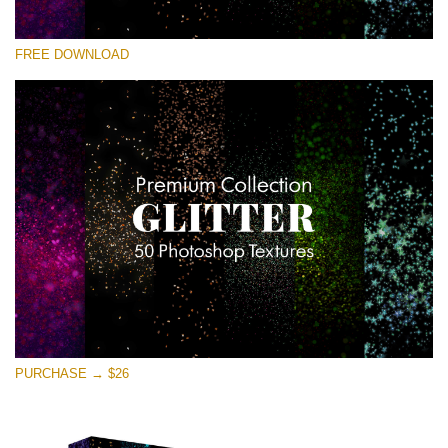
Kérlek, válassz
FREE DOWNLOAD
Free Photoshop Overlay
Small 800*533px
Universe Stars Glitters
(50 Textures)
Large 6000*4000px
Entire Collection
(1783 Overlays)
Large 6000*4000px
Ingyenes letöltés
PURCHASE → $26