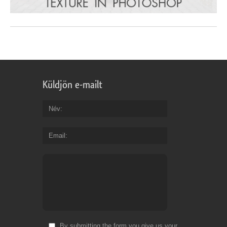
Küldjön e-mailt
Név
Email
By submitting the form you give us your