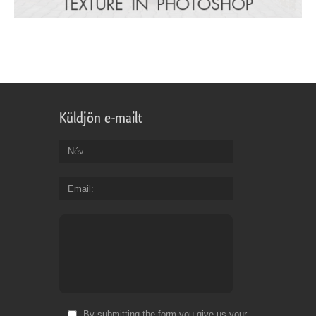
Küldjön e-mailt
Név
Email
By submitting the form you give us your