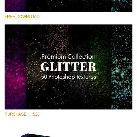
Kérlek, válassz
FREE DOWNLOAD
Free Photoshop Overlay
Small 800*533px
Universe Stars Glitters
(50 Textures)
Large 6000*4000px
Entire Collection
(1783 Overlays)
Large 6000*4000px
Ingyenes letöltés
PURCHASE → $26