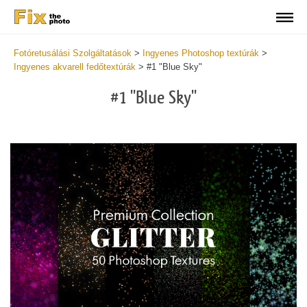
Fotóretusálási Szolgáltatások
>
Ingyenes Photoshop textúrák
>
Ingyenes akvarell fedőtextúrák
>
#1 "Blue Sky"
#1 "Blue Sky"
Do
Fr
Ov