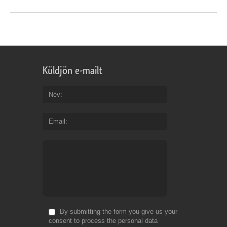
Küldjön e-mailt
Név
Email
By submitting the form you give us your
consent to process the personal data