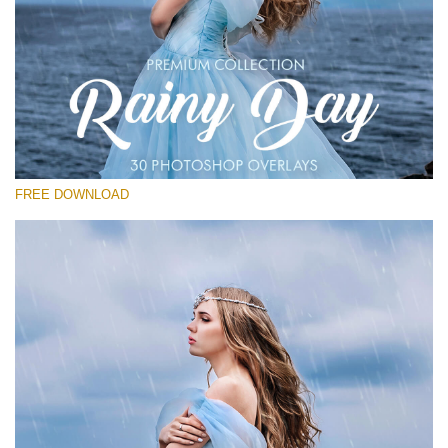
Kérlek, válassz
Free Photoshop Overlay
Small 800*533px
Rain Day
(30 Overlays)
FREE DOWNLOAD
Large 6000*4000px
Entire Collection
(1783 Overlays)
Large 6000*4000px
Ingyenes letöltés