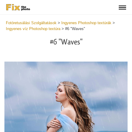
Fotóretusálási Szolgáltatások
>
Ingyenes Photoshop textúrák
>
Ingyenes víz Photoshop textúra
>
#6 "Waves"
#6 "Waves"
Do
Fr
Ov