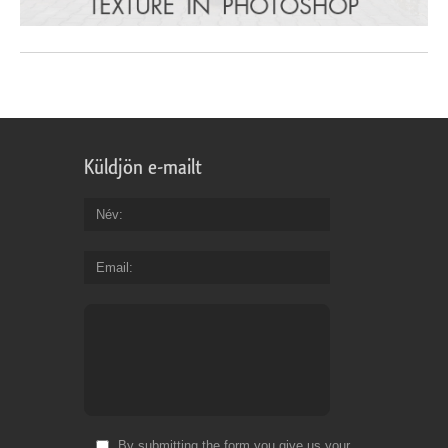
Küldjön e-mailt
Név
Email
By submitting the form you give us your