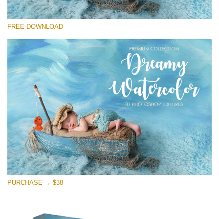
Kérlek, válassz
FREE DOWNLOAD
Free Photoshop Overlay
Small 800*533px
Dreamy Watercolor
(85 Textures)
Large 6000*4000px
Entire Collection
(1783 Overlays)
Large 6000*4000px
Ingyenes letöltés
PURCHASE → $38