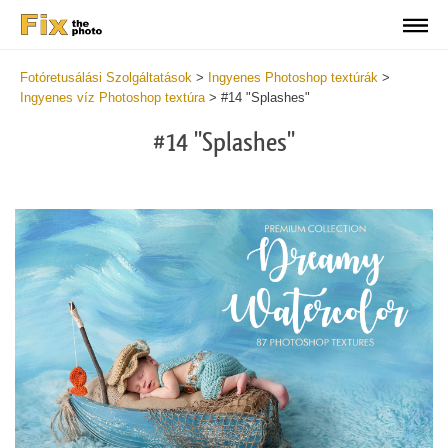
Fotóretusálási Szolgáltatások
>
Ingyenes Photoshop textúrák
>
Ingyenes víz Photoshop textúra
>
#14 "Splashes"
#14 "Splashes"
Do
Fr
Ov