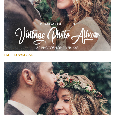
Kérlek, válassz
Free Vintage Overlay #18
Small 800*533px
Vintage Photo Album
(30 Overlays)
FREE DOWNLOAD
Large 6000*4000px
Light Sparkling
(740 Overlays)
Large 6000*4000px
Entire Collection
(1783 Overlays)
Large 6000*4000px