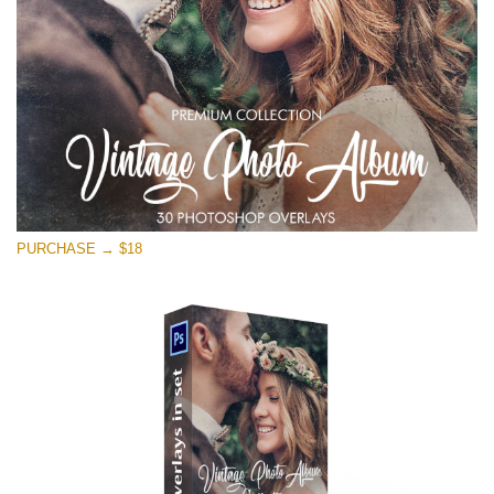
Ingyenes letöltés
PURCHASE → $18