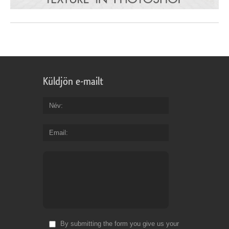
Küldjön e-mailt
Név
Email
By submitting the form you give us your