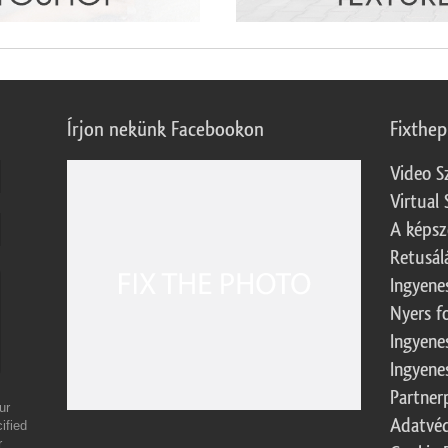
Írjon nekünk Facebookon
Fixthe
Video S
Virtual 
A képsz
Retusál
Ingyene
Nyers f
Ingyene
Ingyene
Partner
ur
Adatvéd
ified
r