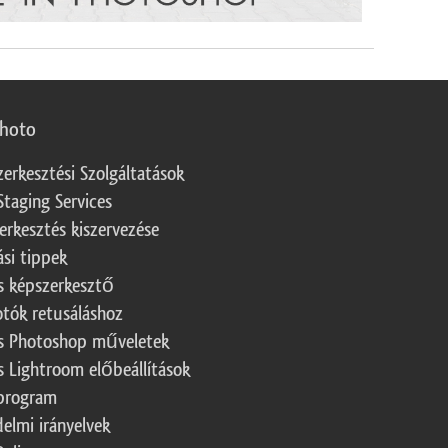
photo
zerkesztési Szolgáltatások
Staging Services
erkesztés kiszervezése
ási tippek
s képszerkesztő
otók retusáláshoz
s Photoshop műveletek
s Lightroom előbeállítások
program
elmi irányelvek