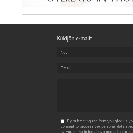
Küldjön e-mailt
Név
Email
By submitting the form you give us yo
consent to process the personal data spec
by you in the fields above according to ou