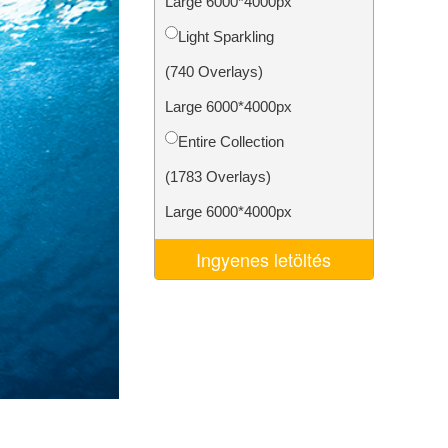
Large 6000*4000px
k
Video Editing Services
Light Sparkling
(740 Overlays)
Large 6000*4000px
Entire Collection
(1783 Overlays)
Large 6000*4000px
Ingyenes letöltés