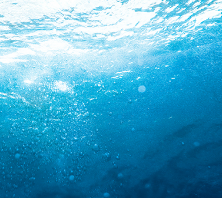
hỉnh sửa sản phẩm
Ékszer -retusálási szolgáltatások
AI Képzési Adato