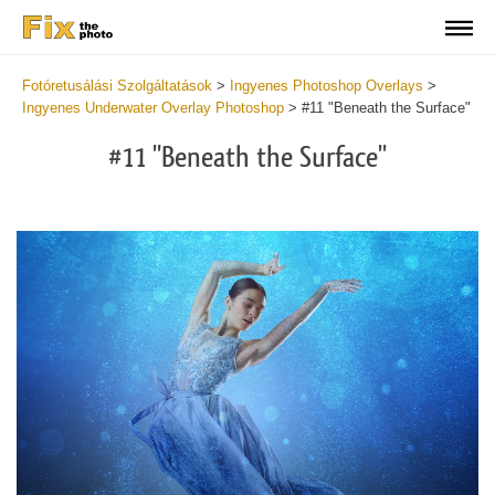
Fotóretusálási Szolgáltatások
>
Ingyenes Photoshop Overlays
>
Ingyenes Underwater Overlay Photoshop
>
#11 "Beneath the Surface"
#11 "Beneath the Surface"
Do
Fr
Ov