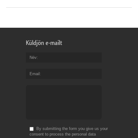
Küldjön e-mailt
Név
Email
By submitting the form you give us your
consent to process the personal data