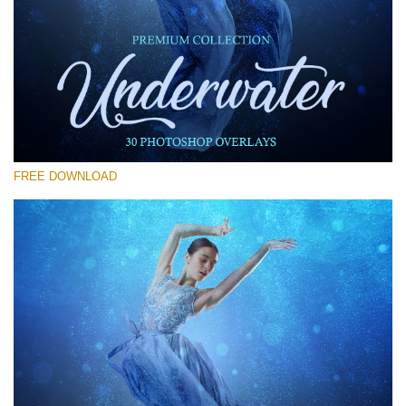
Kérlek, válassz
Free Photoshop Overlay #11
Small 800*533px
Underwater Overlays
(30 Overlays)
FREE DOWNLOAD
Large 6000*4000px
Sky Boundless
(347 Overlays)
Large 6000*4000px
Entire Collection
(1783 Overlays)
Large 6000*4000px