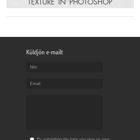
Küldjön e-mailt
Név
Email
By submitting the form you give us your