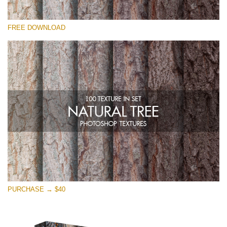
Kérlek, válassz
FREE DOWNLOAD
Free Photoshop Overlay
Small 800*533px
Natural Tree
(100 Textures)
Large 6000*4000px
Entire Collection
(1783 Overlays)
Large 6000*4000px
Ingyenes letöltés
PURCHASE → $40