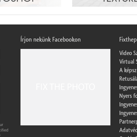
Írjon nekünk Facebookon
Fixthe
Video S
Virtual 
A képsz
Retusál
Ingyene
Nyers f
Ingyene
Ingyene
Partner
ur
Adatvéd
ified
r