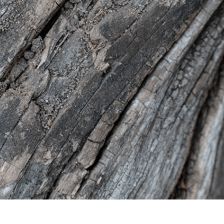
hỉnh sửa sản phẩm
Ékszer -retusálási szolgáltatások
AI Képzési Adato