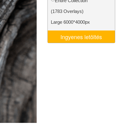
Entire Collection
k
Video Editing Services
(1783 Overlays)
Large 6000*4000px
Ingyenes letöltés