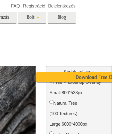
FAQ
Registráció
Bejelentkezés
razás
Bolt
Blog
es
Video
Professzionális LUT
Videofedvények
ltatások
Ingatlan Fotószerkesztő
Szolgáltatások
Kérlek, válassz
Download Free Overlay
Free Photoshop Overlay
Small 800*533px
tatások
Fotó -helyreállítási szolgáltatások
Natural Tree
(100 Textures)
Large 6000*4000px