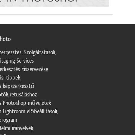
photo
zerkesztési Szolgáltatások
Staging Services
erkesztés kiszervezése
ási tippek
s képszerkesztő
otók retusáláshoz
s Photoshop műveletek
s Lightroom előbeállítások
program
elmi irányelvek