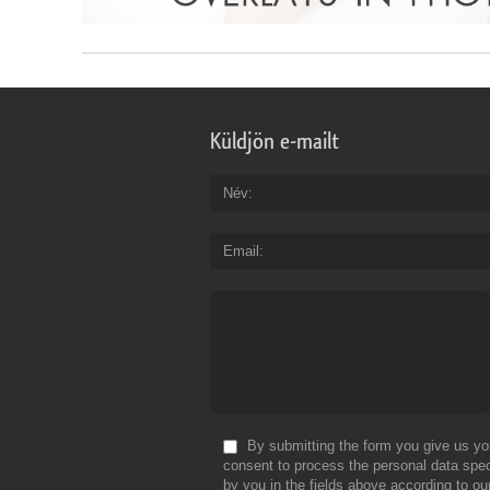
Küldjön e-mailt
Név
Email
By submitting the form you give us yo
consent to process the personal data spec
by you in the fields above according to ou