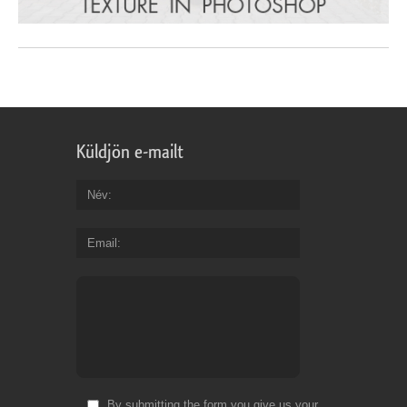
Küldjön e-mailt
Név
Email
By submitting the form you give us your