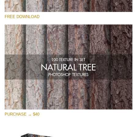
Kérlek, válassz
FREE DOWNLOAD
Free Photoshop Overlay
Small 800*533px
Natural Tree
(100 Textures)
Large 6000*4000px
Entire Collection
(1783 Overlays)
Large 6000*4000px
Ingyenes letöltés
PURCHASE → $40