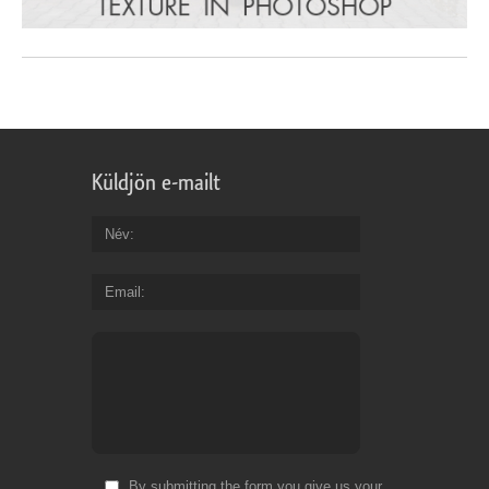
Küldjön e-mailt
Név
Email
By submitting the form you give us your