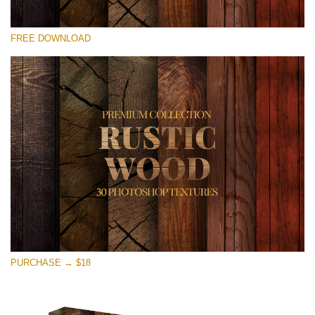
Kérlek, válassz
FREE DOWNLOAD
Free Photoshop Overlay
Small 800*533px
Rustic Wood
(30 Textures)
Large 6000*4000px
Entire Collection
(1783 Overlays)
Large 6000*4000px
Ingyenes letöltés
PURCHASE → $18