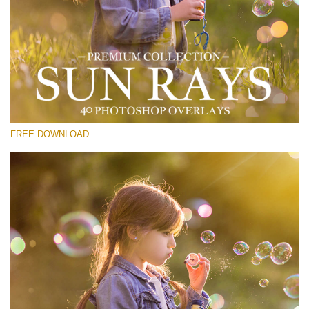
Kérlek, válassz
Free Sun Ray Overlay #15
Small 800*533px
Sun Rays
(40 Overlays)
FREE DOWNLOAD
Large 6000*4000px
Light Sparkling
(740 Overlays)
Large 6000*4000px
Entire Collection
(1783 Overlays)
Large 6000*4000px