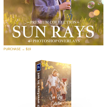
Ingyenes letöltés
PURCHASE → $19