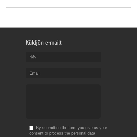
Küldjön e-mailt
Név
Email
By submitting the form you give us your
consent to process the personal data