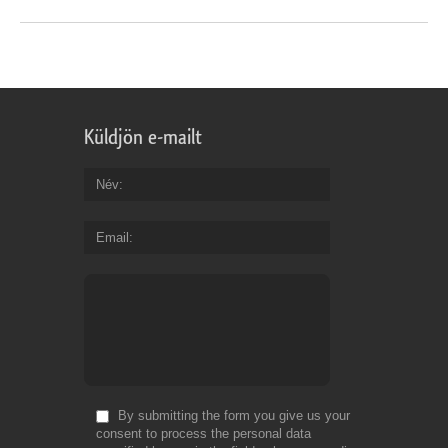
Küldjön e-mailt
Név
Email
By submitting the form you give us your
consent to process the personal data