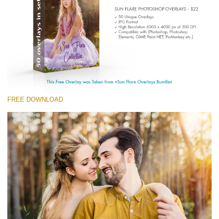
Entire Collection
(1783 Overlays)
Large 6000*4000px
Ingyenes letöltés
FREE DOWNLOAD