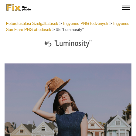
Fotóretusálási Szolgáltatások
>
Ingyenes PNG fedvények
>
Ingyenes
Sun Flare PNG átfedések
>
#5 "Luminosity"
#5 "Luminosity"
Do
Fr
PN