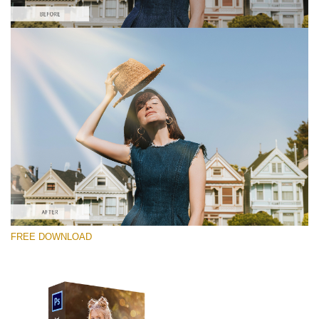
Kérlek, válassz
Free PNG Overlay #5
Small 800*533px
Sun Flares
(50 Overlays)
Large 6000*4000px
FREE DOWNLOAD
Sunlight Collection
(290 Overlays)
Large 6000*4000px