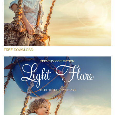
Kérlek, válassz
Free Photoshop Overlay #29
Small 800*533px
Light Flare
(30 Overlays)
FREE DOWNLOAD
Large 6000*4000px
Light Sparkling
(740 Overlays)
Large 6000*4000px
Entire Collection
(1783 Overlays)
Large 6000*4000px