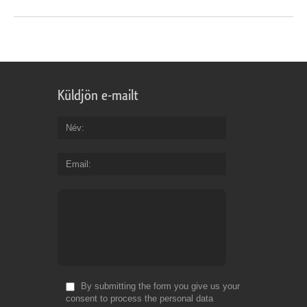
Küldjön e-mailt
Név
Email
By submitting the form you give us your
consent to process the personal data