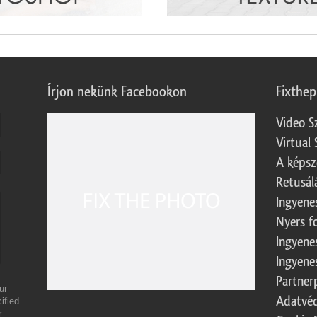
Írjon nekünk Facebookon
Fixthe
Video S
Virtual 
A képsz
Retusál
Ingyene
Nyers f
Ingyene
Ingyene
Partner
ur
Adatvéd
ified
r