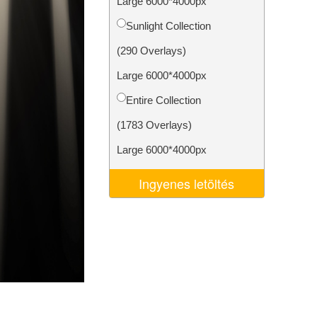
Large 6000*4000px
k
Video Editing Services
Sunlight Collection
(290 Overlays)
Large 6000*4000px
Entire Collection
(1783 Overlays)
Large 6000*4000px
Ingyenes letöltés