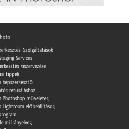
photo
zerkesztési Szolgáltatások
Staging Services
erkesztés kiszervezése
ási tippek
s képszerkesztő
otók retusáláshoz
s Photoshop műveletek
s Lightroom előbeállítások
program
elmi irányelvek