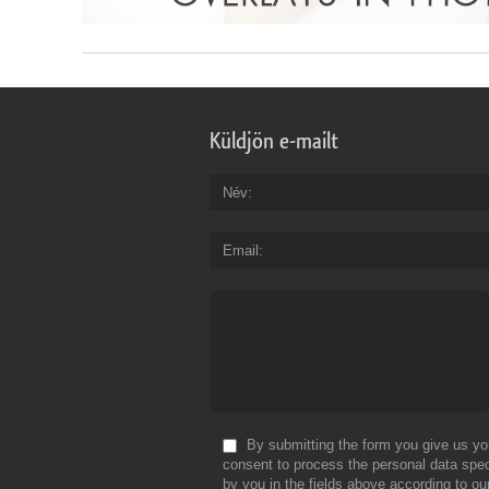
Küldjön e-mailt
Név
Email
By submitting the form you give us yo
consent to process the personal data spec
by you in the fields above according to ou