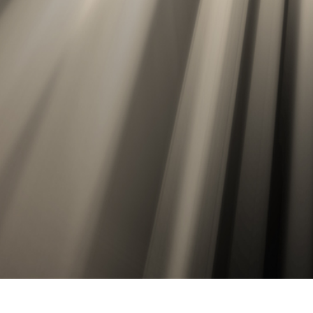
hỉnh sửa sản phẩm
Ékszer -retusálási szolgáltatások
AI Képzési Adato