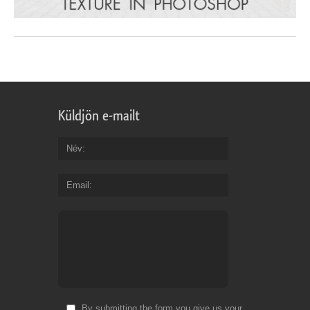
Küldjön e-mailt
Név
Email
By submitting the form you give us your