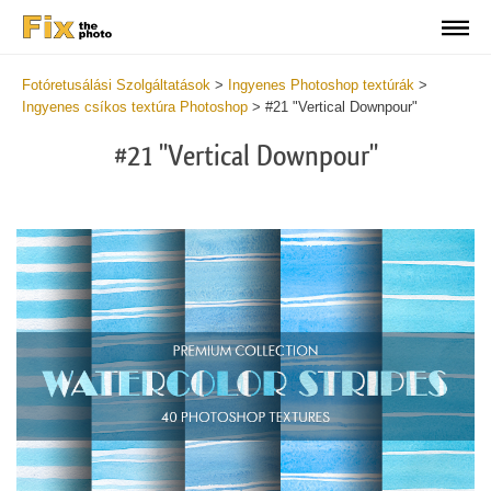
Fotóretusálási Szolgáltatások
>
Ingyenes Photoshop textúrák
>
Ingyenes csíkos textúra Photoshop
>
#21 "Vertical Downpour"
#21 "Vertical Downpour"
Do
Fr