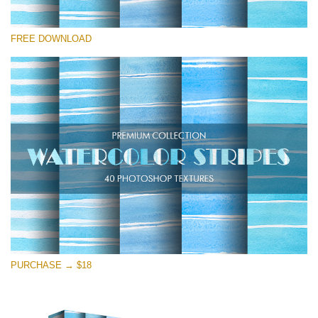
Kérlek, válassz
FREE DOWNLOAD
Free Photoshop Texture #21
Small 800*533px
Stripes Watercolor
(25 Textures)
Large 6000*4000px
Entire Collection
(1783 Overlays)
Large 6000*4000px
Ingyenes letöltés
PURCHASE → $18