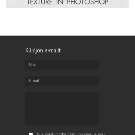
Küldjön e-mailt
Név
Email
By submitting the form you give us your