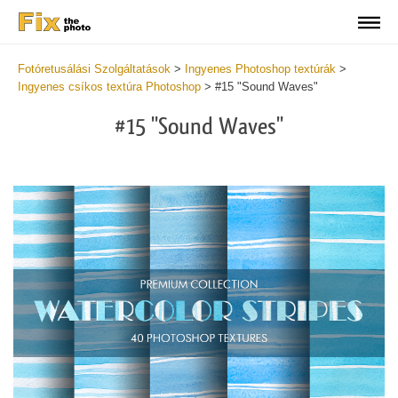
Fotóretusálási Szolgáltatások
>
Ingyenes Photoshop textúrák
>
Ingyenes csíkos textúra Photoshop
>
#15 "Sound Waves"
#15 "Sound Waves"
Do
Fr