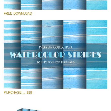
Kérlek, válassz
FREE DOWNLOAD
Free Photoshop Texture #15
Small 800*533px
Stripes Watercolor
(25 Textures)
Large 6000*4000px
Entire Collection
(1783 Overlays)
Large 6000*4000px
Ingyenes letöltés
PURCHASE → $18