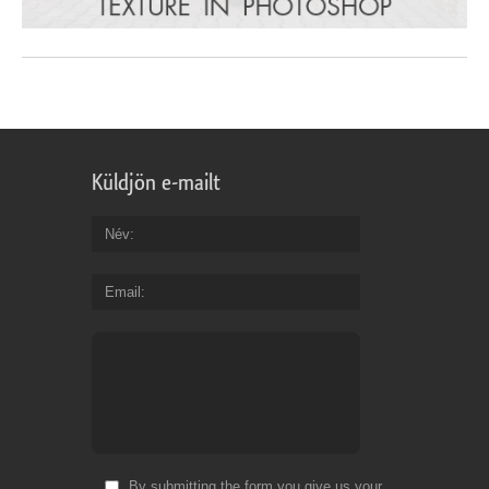
Küldjön e-mailt
Név
Email
By submitting the form you give us your