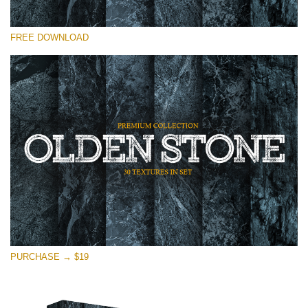
Kérlek, válassz
FREE DOWNLOAD
Free Photoshop Overlay
Small 800*533px
Olden Stone
(30 Overlays)
Large 6000*4000px
Entire Collection
(1783 Overlays)
Large 6000*4000px
Ingyenes letöltés
PURCHASE → $19