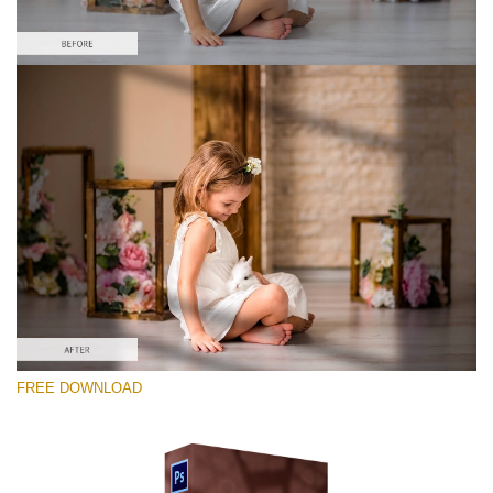
Kérlek, válassz
Free Ps Overlay #10
Small 800*533px
Sunlight Shadows
(40 Overlays)
Large 6000*4000px
FREE DOWNLOAD
Fairy Tale (344 Overlays)
Large 6000*4000px
Entire Collection