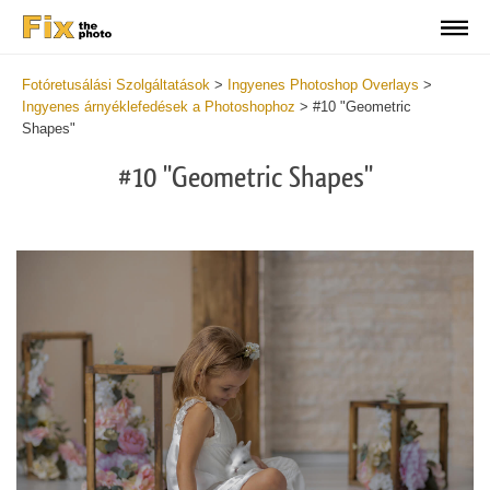
Fotóretusálási Szolgáltatások
>
Ingyenes Photoshop Overlays
>
Ingyenes árnyéklefedések a Photoshophoz
>
#10 "Geometric
Shapes"
#10 "Geometric Shapes"
Do
Fr
Ov