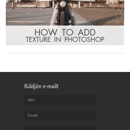
Küldjön e-mailt
Név
Email