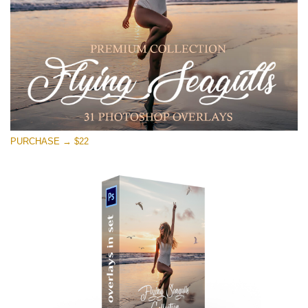
Ingyenes letöltés
PURCHASE → $22