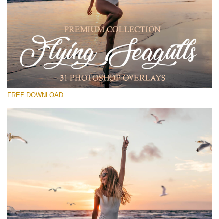
Kérlek, válassz
Free PNG Overlay #29
Small 800*533px
Flying Seagulls
(31 Overlays)
FREE DOWNLOAD
Large 6000*4000px
Sunlight Collection
(290 Overlays)
Large 6000*4000px
Entire Collection
(1783 Overlays)
Large 6000*4000px