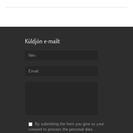
Küldjön e-mailt
Név
Email
By submitting the form you give us your
consent to process the personal data