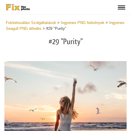
Fotóretusálási Szolgáltatások
>
Ingyenes PNG fedvények
>
Ingyenes
Seagull PNG átfedés
>
#29 "Purity"
#29 "Purity"
Do
Fr
PN