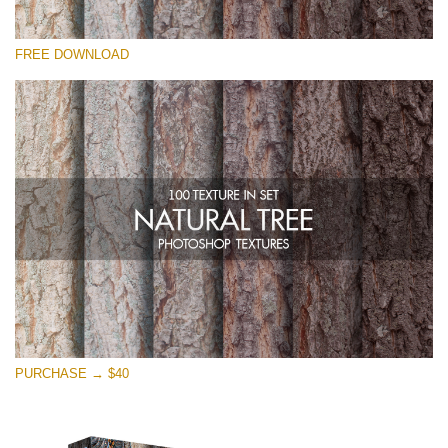
Kérlek, válassz
FREE DOWNLOAD
Free Photoshop Overlay
Small 800*533px
Natural Tree
(100 Textures)
Large 6000*4000px
Entire Collection
(1783 Overlays)
Large 6000*4000px
Ingyenes letöltés
PURCHASE → $40