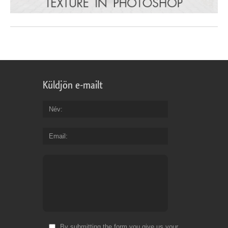
Küldjön e-mailt
Név
Email
By submitting the form you give us your