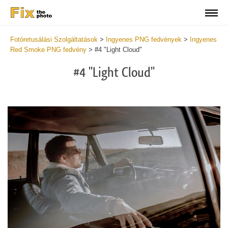
Fotóretusálási Szolgáltatások
>
Ingyenes PNG fedvények
>
Ingyenes
Red Smoke PNG fedvény
>
#4 "Light Cloud"
#4 "Light Cloud"
Do
Fr
PN