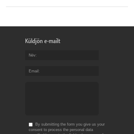
Küldjön e-mailt
Név
Email
By submitting the form you give us your
consent to process the personal data