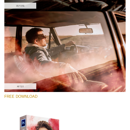
Kérlek, válassz
Free PNG Overlay #4
Small 800*533px
Smoke Effect
(30 Overlays)
Large 6000*4000px
FREE DOWNLOAD
Light Sparkling
(740 Overlays)
Large 6000*4000px