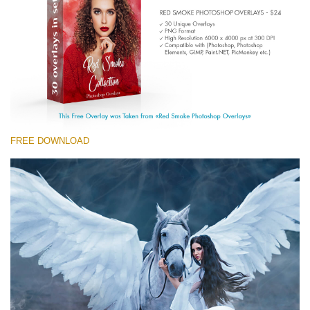
Entire Collection
(1783 Overlays)
Large 6000*4000px
Ingyenes letöltés
FREE DOWNLOAD