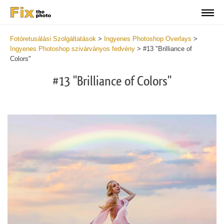
Fotóretusálási Szolgáltatások
>
Ingyenes Photoshop Overlays
>
Ingyenes Photoshop szivárványos fedvény
>
#13 "Brilliance of
Colors"
#13 "Brilliance of Colors"
Do
Fr