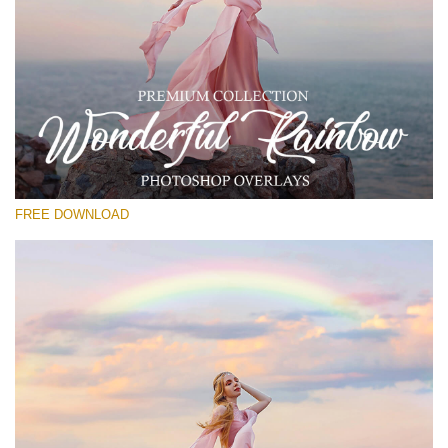
Kérlek, válassz
Free Rainbow Overlay #13
Small 800*533px
Wonderful Rainbow
(50 Overlays)
FREE DOWNLOAD
Large 6000*4000px
4 Seasons (411 Overlays)
Large 6000*4000px
Entire Collection
(1783 Overlays)
Large 6000*4000px