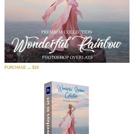
Ingyenes letöltés
PURCHASE → $19