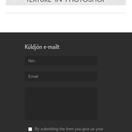
Küldjön e-mailt
Név
Email
By submitting the form you give us your