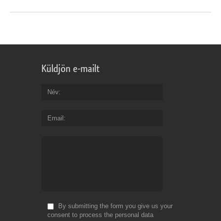
Küldjön e-mailt
Név
Email
By submitting the form you give us your
consent to process the personal data