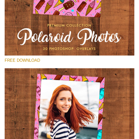
Kérlek, válassz
Free Polaroid Overlay #29
Small 800*1027px
Polaroid Photos
(30 Overlays)
FREE DOWNLOAD
Large 6000*4000px
Luxury Wedding
(373 Overlays)
Large 6000*4000px
Entire Collection
(1783 Overlays)
Large 6000*4000px