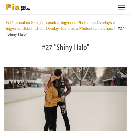
Fotóretusálási Szolgáltatások
>
Ingyenes Photoshop Overlays
>
Ingyenes Bokeh Effect Overlay Textures a Photoshop számára
>
#27
"Shiny Halo"
#27 "Shiny Halo"
Do
Fr
Ov