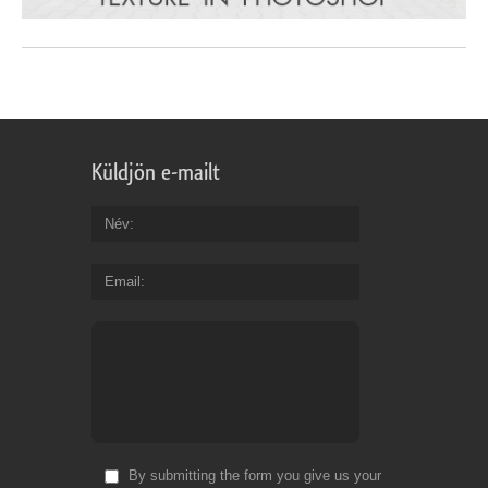
Küldjön e-mailt
Név
Email
By submitting the form you give us your