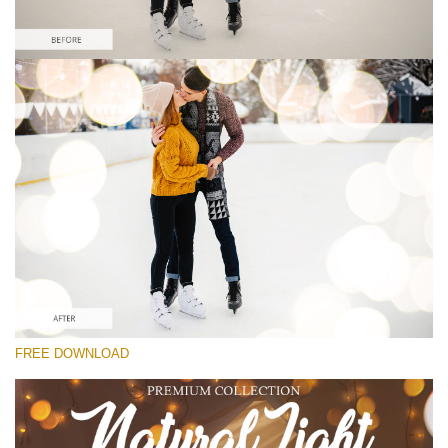
Kérlek, válassz
Free Photoshop Overlay
Small 800*533px
Natural Cozy Bokeh
(150 Overlays)
Large 6000*4000px
Entire Collection
(1783 Overlays)
Large 6000*4000px
FREE DOWNLOAD
Ingyenes letöltés