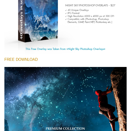
(1783 Overlays)
Large 6000*4000px
Ingyenes letöltés
FREE DOWNLOAD