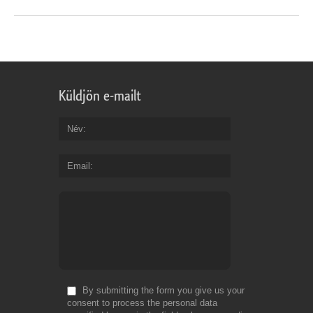
Küldjön e-mailt
Név
Email
By submitting the form you give us your
consent to process the personal data