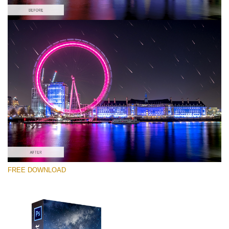
Kérlek, válassz
Free PNG Overlay #2
Small 800*533px
Night Sky
(40 Overlays)
Large 6000*4000px
FREE DOWNLOAD
4 Seasons (411 Overlays)
Large 6000*4000px
Entire Collection