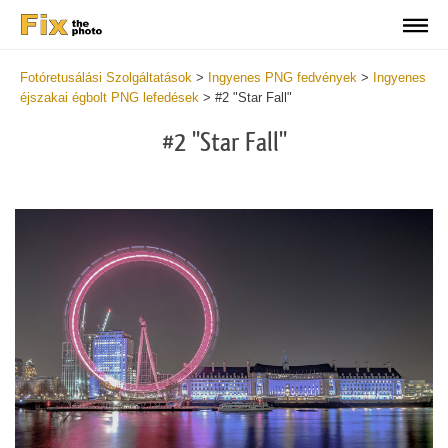
Fotóretusálási Szolgáltatások
>
Ingyenes PNG fedvények
>
Ingyenes
éjszakai égbolt PNG lefedések
>
#2 "Star Fall"
#2 "Star Fall"
Do
Fr
PN