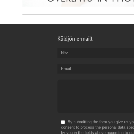
Küldjön e-mailt
Név
Email
By submitting the form you give us yo
consent to process the personal data spec
by you in the fields above according to ou