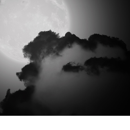
hỉnh sửa sản phẩm
Ékszer -retusálási szolgáltatások
AI Képzési Adato