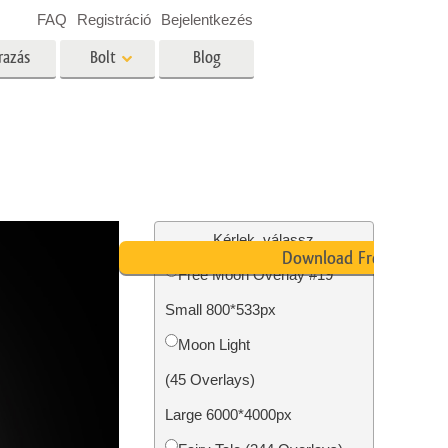
FAQ
Registráció
Bejelentkezés
razás
Bolt
Blog
es
Video
Professzionális LUT
Videofedvények
ltatások
Ingatlan Fotószerkesztő
Szolgáltatások
Kérlek, válassz
Download Free
Free Moon Overlay #19
Small 800*533px
tatások
Fotó -helyreállítási szolgáltatások
Moon Light
(45 Overlays)
Large 6000*4000px