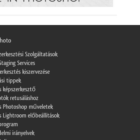
photo
zerkesztési Szolgáltatások
Staging Services
erkesztés kiszervezése
ási tippek
s képszerkesztő
otók retusáláshoz
s Photoshop műveletek
s Lightroom előbeállítások
program
elmi irányelvek