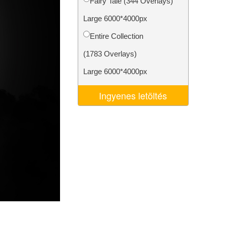
Fairy Tale (344 Overlays)
k
Video Editing Services
Large 6000*4000px
Entire Collection
(1783 Overlays)
Large 6000*4000px
Ingyenes letöltés