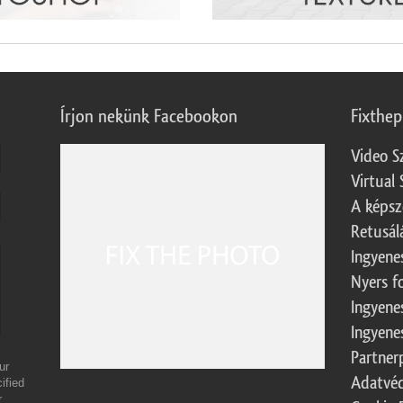
Írjon nekünk Facebookon
Fixthe
Video S
Virtual 
A képsz
Retusál
Ingyene
Nyers f
Ingyene
Ingyene
Partner
ur
Adatvéd
ified
r