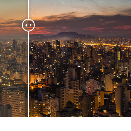
hỉnh sửa sản phẩm
Ékszer -retusálási szolgáltatások
AI Képzési Adato