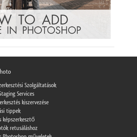
photo
zerkesztési Szolgáltatások
Staging Services
erkesztés kiszervezése
ási tippek
s képszerkesztő
otók retusáláshoz
s Photoshop műveletek