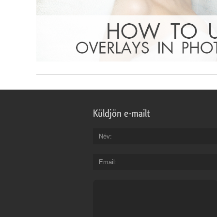
Küldjön e-mailt
Név
Email