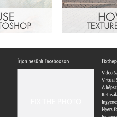
Írjon nekünk Facebookon
Fixthe
Video S
Virtual 
A képsz
Retusál
Ingyene
Nyers f
Ingyene