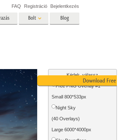
FAQ
Registráció
Bejelentkezés
razás
Bolt
Blog
es
Video
Professzionális LUT
Videofedvények
ltatások
Ingatlan Fotószerkesztő
Szolgáltatások
Kérlek, válassz
Download Free PNG
Free PNG Overlay #1
Small 800*533px
tatások
Fotó -helyreállítási szolgáltatások
Night Sky
(40 Overlays)
Large 6000*4000px