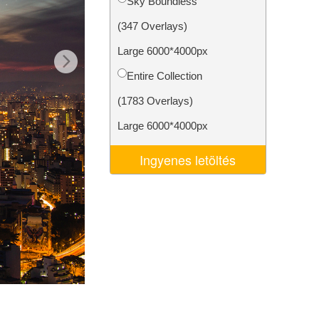
Sky Boundless
k
Video Editing Services
(347 Overlays)
Large 6000*4000px
Entire Collection
(1783 Overlays)
Large 6000*4000px
Ingyenes letöltés