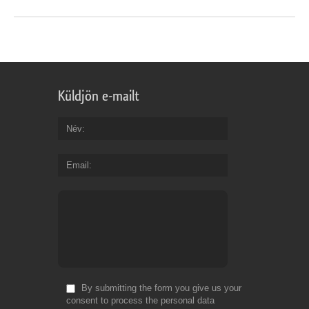
Küldjön e-mailt
Név
Email
By submitting the form you give us your
consent to process the personal data