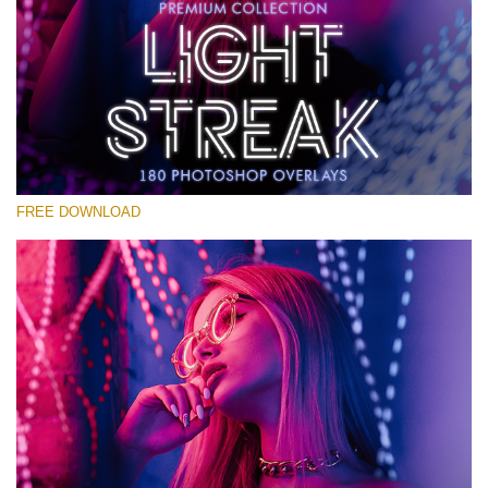
Kérlek, válassz
Free Photoshop Overlay #14
Small 800*533px
Light Streak
(180 Overlays)
FREE DOWNLOAD
Large 6000*4000px
Light Sparkling
(740 Overlays)
Large 6000*4000px
Entire Collection
(1783 Overlays)
Large 6000*4000px