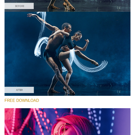
Kérlek, válassz
Free Photoshop Overlay #10 Small 800*533px
Light Streak
(180 Overlays)
Large 6000*4000px
4 Seasons (411 Overlays)
FREE DOWNLOAD
Large 6000*4000px
Entire Collection
(1783 Overlays)