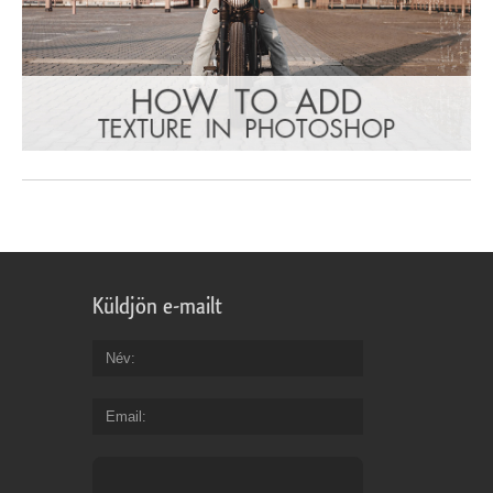
Küldjön e-mailt
Név
Email