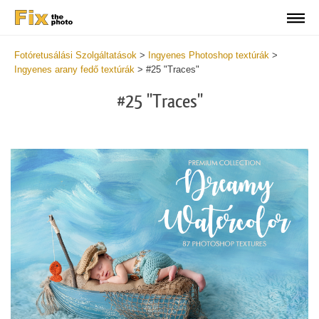
Fotóretusálási Szolgáltatások
>
Ingyenes Photoshop textúrák
>
Ingyenes arany fedő textúrák
>
#25 "Traces"
#25 "Traces"
Do
Fr
Ov