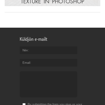
Küldjön e-mailt
Név
Email
By submitting the form you give us your