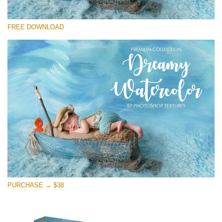
Kérlek, válassz
FREE DOWNLOAD
Free Photoshop Overlay
Small 800*533px
Dreamy Watercolor
(85 Textures)
Large 6000*4000px
Entire Collection
(1783 Overlays)
Large 6000*4000px
Ingyenes letöltés
PURCHASE → $38