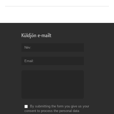
Küldjön e-mailt
Név
Email
By submitting the form you give us your
consent to process the personal data