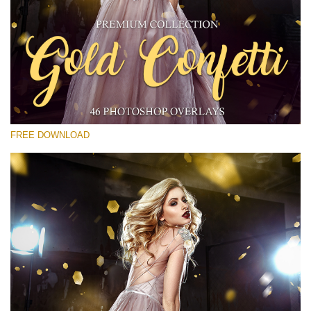
Kérlek, válassz
Free Gold Overlay #19
Small 800*533px
Gold Confetti
(46 Overlays)
FREE DOWNLOAD
Large 6000*4000px
Fairy Tale (344 Overlays)
Large 6000*4000px
Entire Collection
(1783 Overlays)
Large 6000*4000px
Ingyenes letöltés