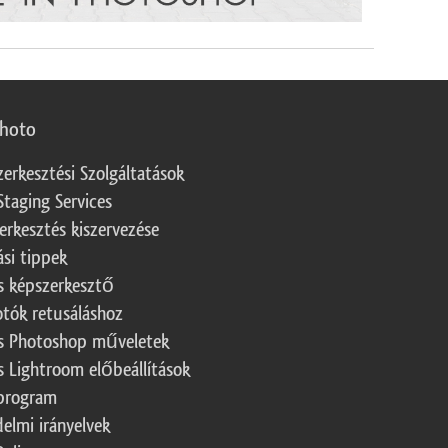
photo
zerkesztési Szolgáltatások
Staging Services
erkesztés kiszervezése
ási tippek
s képszerkesztő
otók retusáláshoz
s Photoshop műveletek
s Lightroom előbeállítások
program
elmi irányelvek