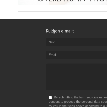
Küldjön e-mailt
Név
Email
By submitting the form you give us yo
consent to process the personal data spec
by you in the fields above according to ou