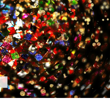
hỉnh sửa sản phẩm
Ékszer -retusálási szolgáltatások
AI Képzési Adato