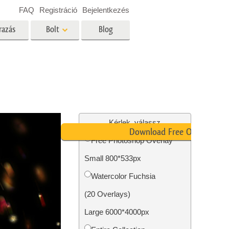
FAQ
Registráció
Bejelentkezés
razás
Bolt
Blog
es
Video
Professzionális LUT
Videofedvények
ltatások
Ingatlan Fotószerkesztő
Szolgáltatások
Kérlek, válassz
Download Free Overlay
Free Photoshop Overlay
Small 800*533px
tatások
Fotó -helyreállítási szolgáltatások
Watercolor Fuchsia
(20 Overlays)
Large 6000*4000px