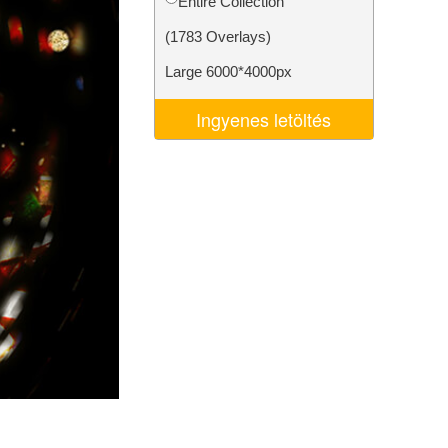
Entire Collection
k
Video Editing Services
(1783 Overlays)
Large 6000*4000px
Ingyenes letöltés