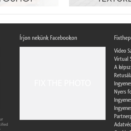
Írjon nekünk Facebookon
Fixthe
Video S
Virtual 
A képsz
Retusál
Ingyene
Nyers f
Ingyene
Ingyene
Partner
ur
Adatvéd
ified
r