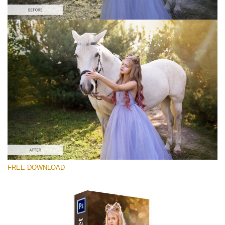
Kérlek, válassz
Free Ps Overlay #10
Small 800*533px
Sun Flares
(50 Overlays)
Large 6000*4000px
FREE DOWNLOAD
Light Sparkling
(740 Overlays)
Large 6000*4000px