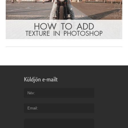
Küldjön e-mailt
Név
Email