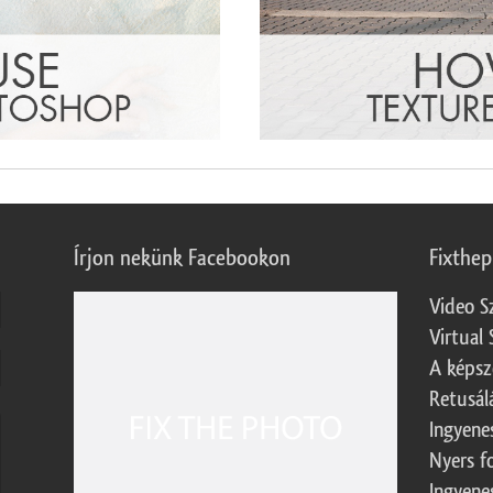
Írjon nekünk Facebookon
Fixthe
Video S
Virtual 
A képsz
Retusál
Ingyene
Nyers f
Ingyene