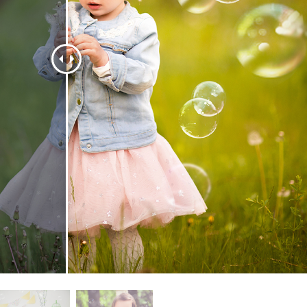
hỉnh sửa sản phẩm
Ékszer -retusálási szolgáltatások
AI Képzési Adato