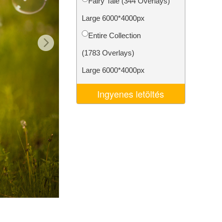
Fairy Tale (344 Overlays)
k
Video Editing Services
Large 6000*4000px
Entire Collection
(1783 Overlays)
Large 6000*4000px
Ingyenes letöltés