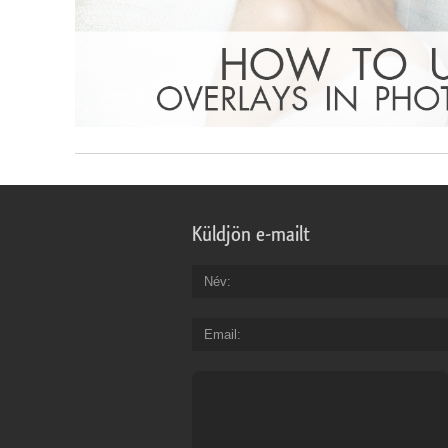
Küldjön e-mailt
Név
Email