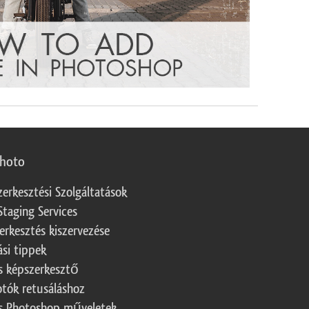
photo
zerkesztési Szolgáltatások
Staging Services
erkesztés kiszervezése
ási tippek
s képszerkesztő
otók retusáláshoz
s Photoshop műveletek