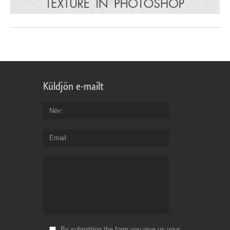
Küldjön e-mailt
Név
Email
By submitting the form you give us your