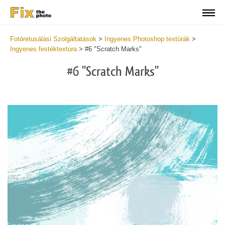
Fotóretusálási Szolgáltatások
>
Ingyenes Photoshop textúrák
>
Ingyenes festéktextúra
>
#6 "Scratch Marks"
#6 "Scratch Marks"
Do
Fr
Te