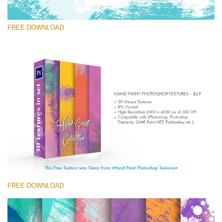
FREE DOWNLOAD
Kérlek, válassz
Free Photoshop Texture #6 Small 800*533px
Hand Painted
(30 Textures)
Large 6000*4000px
Entire Collection
(1783 Overlays)
FREE DOWNLOAD
Large 6000*4000px
Ingyenes letöltés