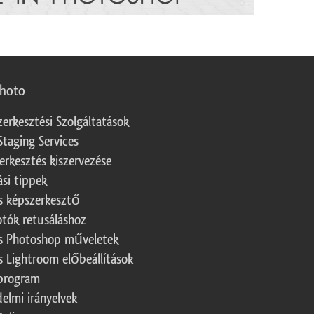
photo
zerkesztési Szolgáltatások
Staging Services
erkesztés kiszervezése
ási tippek
s képszerkesztő
otók retusáláshoz
s Photoshop műveletek
s Lightroom előbeállítások
program
elmi irányelvek