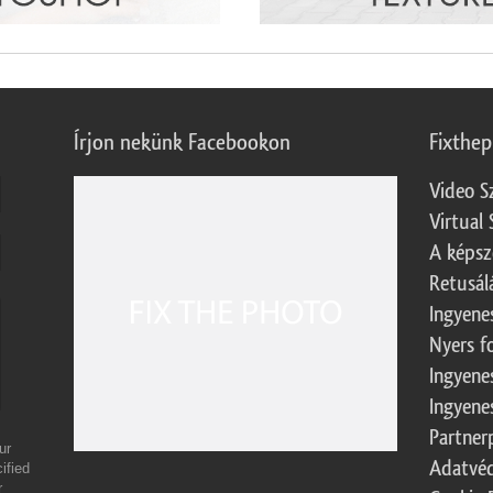
Írjon nekünk Facebookon
Fixthe
Video S
Virtual 
A képsz
Retusál
Ingyene
Nyers f
Ingyene
Ingyene
Partner
ur
Adatvéd
ified
r