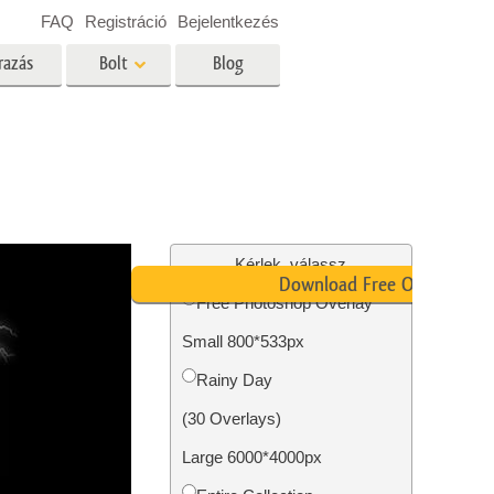
FAQ
Registráció
Bejelentkezés
razás
Bolt
Blog
es
Video
Professzionális LUT
Videofedvények
ltatások
Ingatlan Fotószerkesztő
Szolgáltatások
Kérlek, válassz
Download Free Overlay
Free Photoshop Overlay
Small 800*533px
tatások
Fotó -helyreállítási szolgáltatások
Rainy Day
(30 Overlays)
Large 6000*4000px