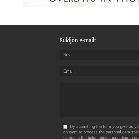
Küldjön e-mailt
Név
Email
By submitting the form you give us yo
consent to process the personal data spec
by you in the fields above according to ou