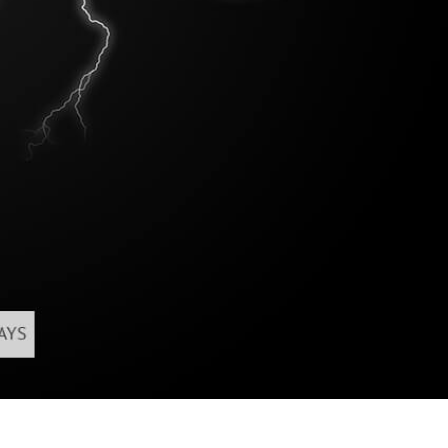
hỉnh sửa sản phẩm
Ékszer -retusálási szolgáltatások
AI Képzési Adato