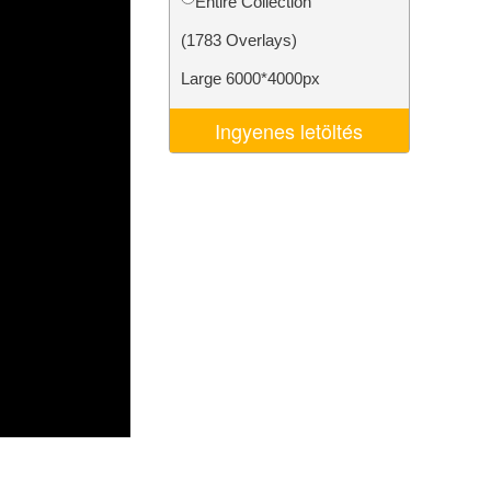
Entire Collection
k
Video Editing Services
(1783 Overlays)
Large 6000*4000px
Ingyenes letöltés