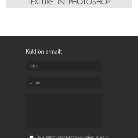
Küldjön e-mailt
Név
Email
By submitting the form you give us your