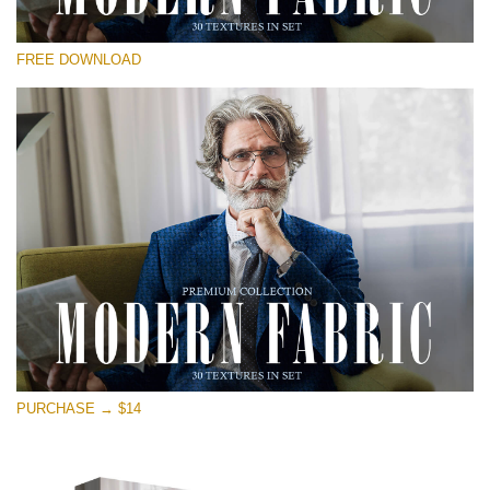
Kérlek, válassz
FREE DOWNLOAD
Free Photoshop Overlay
Small 800*533px
Modern Fabric
(30 Textures)
Large 6000*4000px
Entire Collection
(1783 Overlays)
Large 6000*4000px
Ingyenes letöltés
PURCHASE → $14