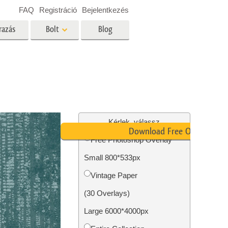
FAQ
Registráció
Bejelentkezés
razás
Bolt
Blog
es
Video
Professzionális LUT
Videofedvények
ltatások
Ingatlan Fotószerkesztő
Szolgáltatások
Kérlek, válassz
Download Free Overlay
Free Photoshop Overlay
Small 800*533px
tatások
Fotó -helyreállítási szolgáltatások
Vintage Paper
(30 Overlays)
Large 6000*4000px