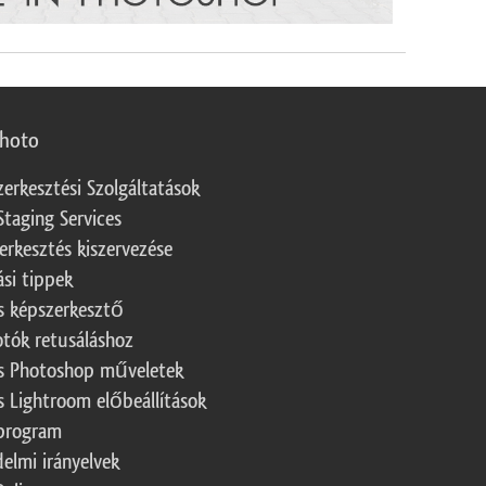
photo
zerkesztési Szolgáltatások
Staging Services
erkesztés kiszervezése
ási tippek
s képszerkesztő
otók retusáláshoz
s Photoshop műveletek
s Lightroom előbeállítások
program
elmi irányelvek