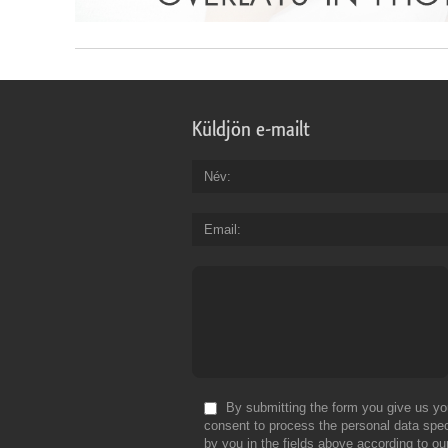
Küldjön e-mailt
Név
Email
By submitting the form you give us yo
consent to process the personal data spec
by you in the fields above according to ou