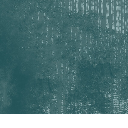
hỉnh sửa sản phẩm
Ékszer -retusálási szolgáltatások
AI Képzési Adato