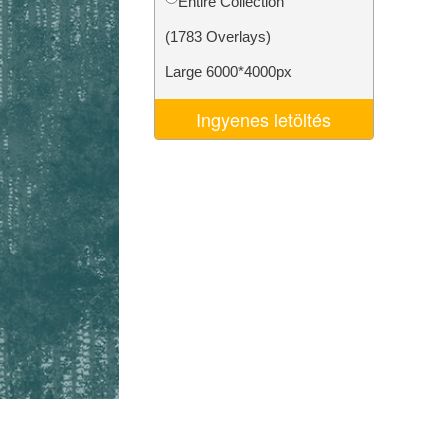
Entire Collection
k
Video Editing Services
(1783 Overlays)
Large 6000*4000px
Ingyenes letöltés