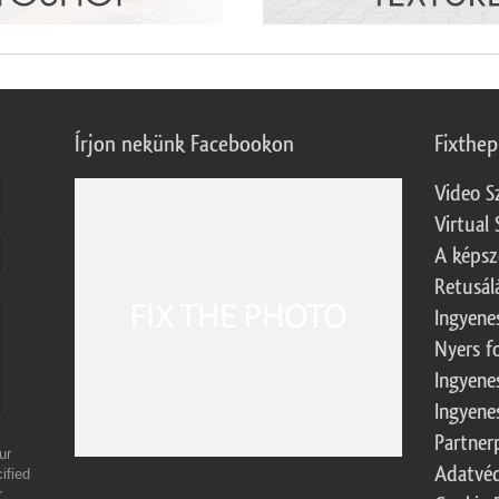
Írjon nekünk Facebookon
Fixthe
Video S
Virtual 
A képsz
Retusál
Ingyene
Nyers f
Ingyene
Ingyene
Partner
ur
Adatvéd
ified
r