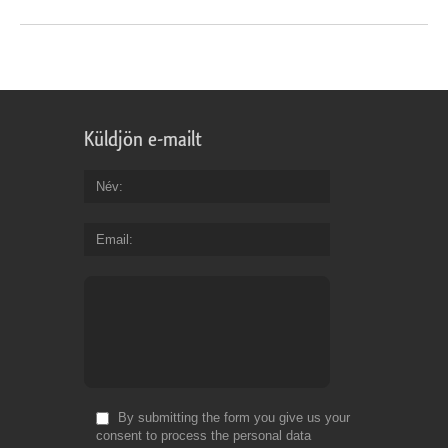
Küldjön e-mailt
Név
Email
By submitting the form you give us your
consent to process the personal data