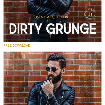
Kérlek, válassz
Free Photoshop Overlay
Small 800*533px
Dirty Grunge
(31 Overlays)
FREE DOWNLOAD
Large 6000*4000px
Entire Collection
(1783 Overlays)
Large 6000*4000px
Ingyenes letöltés