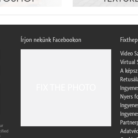
Írjon nekünk Facebookon
Fixthe
Video S
Virtual 
A képsz
Retusál
Ingyene
Nyers f
Ingyene
Ingyene
Partner
ur
Adatvéd
ified
r