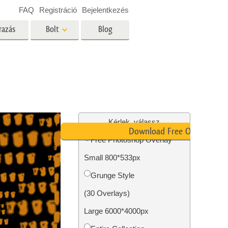
FAQ
Registráció
Bejelentkezés
razás
Bolt
Blog
es
Video
Professzionális LUT
Videofedvények
ltatások
Ingatlan Fotószerkesztő
Szolgáltatások
Kérlek, válassz
Download Free Overlay
Free Photoshop Overlay
Small 800*533px
tatások
Fotó -helyreállítási szolgáltatások
Grunge Style
(30 Overlays)
Large 6000*4000px