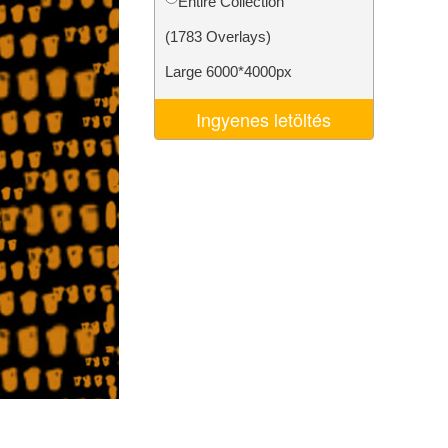
Entire Collection
k
Video Editing Services
(1783 Overlays)
Large 6000*4000px
Ingyenes letöltés