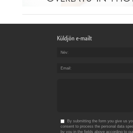
Küldjön e-mailt
Név
Email
By submitting the form you give us yo
consent to process the personal data spec
by you in the fields above according to ou