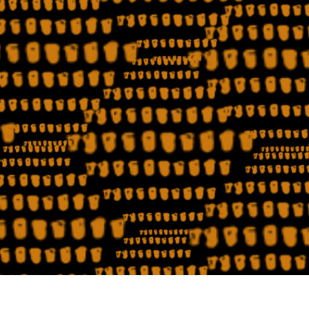
hỉnh sửa sản phẩm
Ékszer -retusálási szolgáltatások
AI Képzési Adato