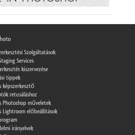
photo
zerkesztési Szolgáltatások
Staging Services
erkesztés kiszervezése
ási tippek
s képszerkesztő
otók retusáláshoz
s Photoshop műveletek
s Lightroom előbeállítások
program
elmi irányelvek