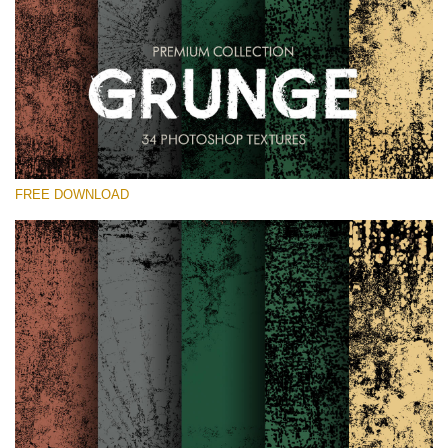
Kérlek, válassz
Free Photoshop Overlay
Small 800*533px
Grunge Effect
(30 Overlays)
FREE DOWNLOAD
Large 6000*4000px
Entire Collection
(1783 Overlays)
Large 6000*4000px
Ingyenes letöltés