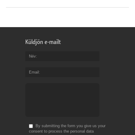
Küldjön e-mailt
Név
Email
By submitting the form you give us your
consent to process the personal data