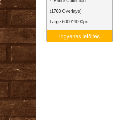
Entire Collection
k
Video Editing Services
(1783 Overlays)
Large 6000*4000px
Ingyenes letöltés