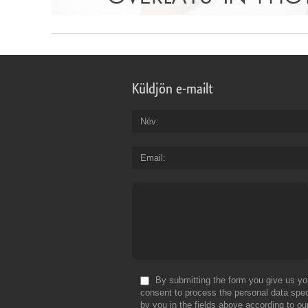
Küldjön e-mailt
Név
Email
By submitting the form you give us yo
consent to process the personal data spec
by you in the fields above according to ou