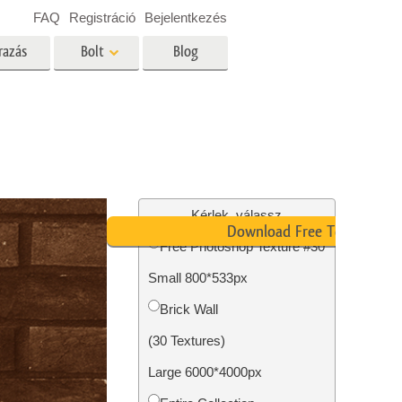
FAQ
Registráció
Bejelentkezés
razás
Bolt
Blog
es
Video
Professzionális LUT
Videofedvények
ltatások
Ingatlan Fotószerkesztő
Szolgáltatások
Kérlek, válassz
Download Free Texture
Free Photoshop Texture #30
Small 800*533px
tatások
Fotó -helyreállítási szolgáltatások
Brick Wall
(30 Textures)
Large 6000*4000px