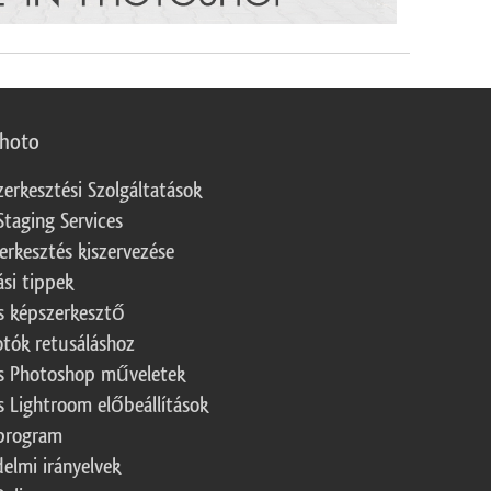
photo
zerkesztési Szolgáltatások
Staging Services
erkesztés kiszervezése
ási tippek
s képszerkesztő
otók retusáláshoz
s Photoshop műveletek
s Lightroom előbeállítások
program
elmi irányelvek