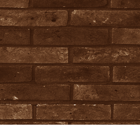
hỉnh sửa sản phẩm
Ékszer -retusálási szolgáltatások
AI Képzési Adato