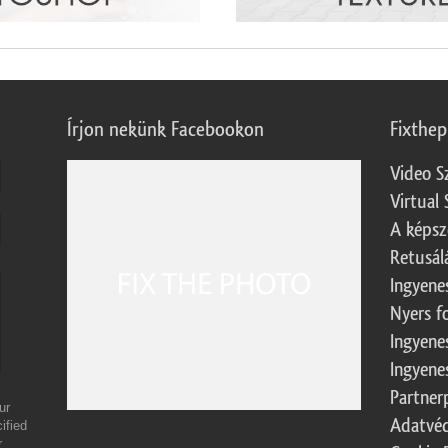
Írjon nekünk Facebookon
Fixthe
Video S
Virtual 
A képsz
Retusál
Ingyene
Nyers f
Ingyene
Ingyene
Partner
ur
Adatvéd
ified
r