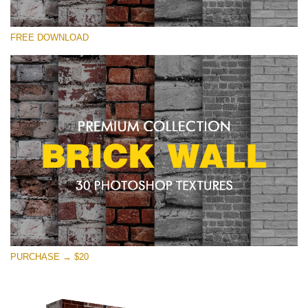
Kérlek, válassz
FREE DOWNLOAD
Free Photoshop Texture #26 Small 800*533px
Brick Wall
(30 Textures)
Large 6000*4000px
Entire Collection
(1783 Overlays)
Large 6000*4000px
Ingyenes letöltés
PURCHASE → $20