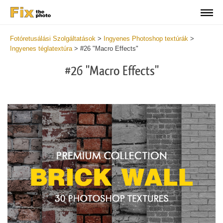
Fotóretusálási Szolgáltatások
>
Ingyenes Photoshop textúrák
>
Ingyenes téglatextúra
>
#26 "Macro Effects"
#26 "Macro Effects"
Do
Fr
Te