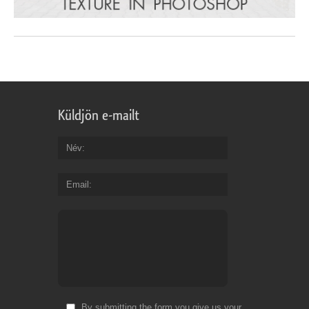
Küldjön e-mailt
Név
Email
By submitting the form you give us your