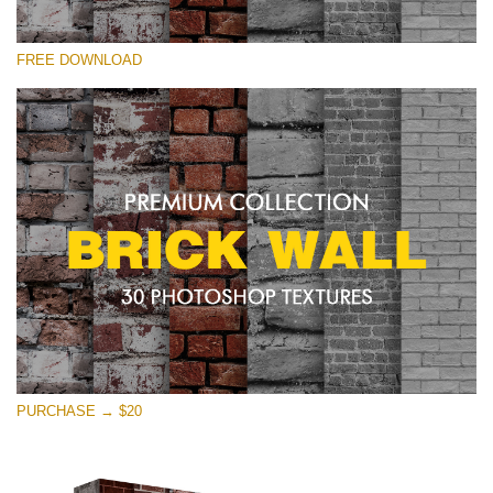
Kérlek, válassz
FREE DOWNLOAD
Free Photoshop Texture #21 Small 800*533px
Brick Wall
(30 Textures)
Large 6000*4000px
Entire Collection
(1783 Overlays)
Large 6000*4000px
Ingyenes letöltés
PURCHASE → $20