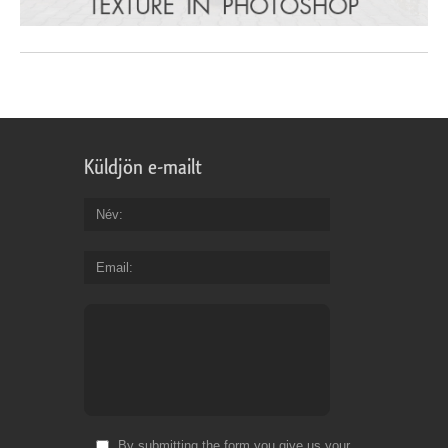
Küldjön e-mailt
Név
Email
By submitting the form you give us your