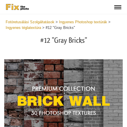
Fotóretusálási Szolgáltatások
>
Ingyenes Photoshop textúrák
>
Ingyenes téglatextúra
>
#12 "Gray Bricks"
#12 "Gray Bricks"
Do
Fr
Te