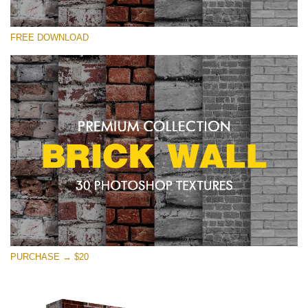
Kérlek, válassz
FREE DOWNLOAD
Free Photoshop Texture #12 Small 800*533px
Brick Wall
(30 Textures)
Large 6000*4000px
Entire Collection
(1783 Overlays)
Large 6000*4000px
Ingyenes letöltés
PURCHASE → $20