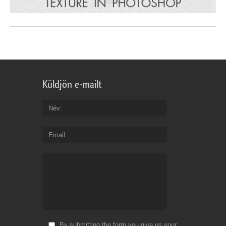
Küldjön e-mailt
Név
Email
By submitting the form you give us your