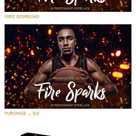
Kérlek, válassz
FREE DOWNLOAD
Free Photoshop Overlay #22
Small 800*533px
Fire Sparks
(30 Overlays)
Large 6000*4000px
Bokeh Collection (650 Overlays)
Large 6000*4000px
Entire Collection
(1783 Overlays)
PURCHASE → $18
Large 6000*4000px
Ingyenes letöltés